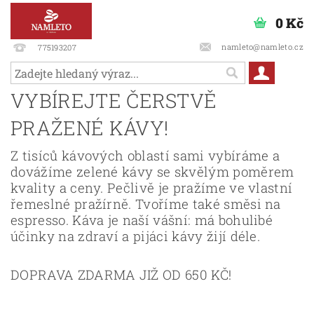
0 Kč
namleto@namleto.cz
775193207
VYBÍREJTE ČERSTVĚ
PRAŽENÉ KÁVY!
Z tisíců kávových oblastí sami vybíráme a
dovážíme zelené kávy se skvělým poměrem
kvality a ceny. Pečlivě je pražíme ve vlastní
řemeslné pražírně. Tvoříme také směsi na
espresso. Káva je naší vášní: má bohulibé
účinky na zdraví a pijáci kávy žijí déle.
DOPRAVA ZDARMA JIŽ OD 650 KČ!