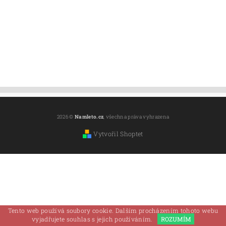
2026 ©
Namleto.cz
, všechna práva vyhrazena
Vytvořil Shoptet
Tento web používá soubory cookie. Dalším procházením tohoto webu
vyjadřujete souhlas s jejich používáním.
ROZUMÍM