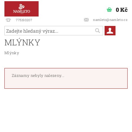
0 Kč
namleto@namleto.cz
775193207
MLÝNKY
Mlýnky
Záznamy nebyly nalezeny...