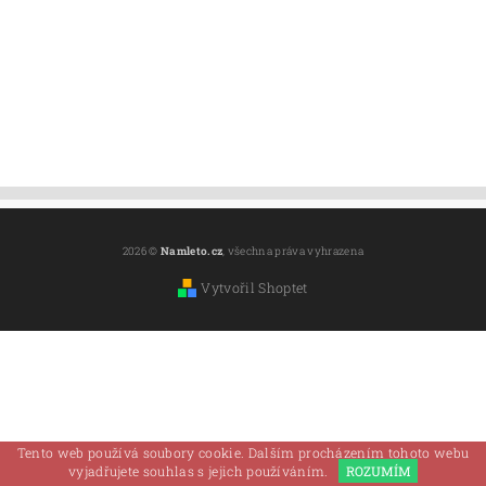
2026 ©
Namleto.cz
, všechna práva vyhrazena
Vytvořil Shoptet
Tento web používá soubory cookie. Dalším procházením tohoto webu
vyjadřujete souhlas s jejich používáním.
ROZUMÍM