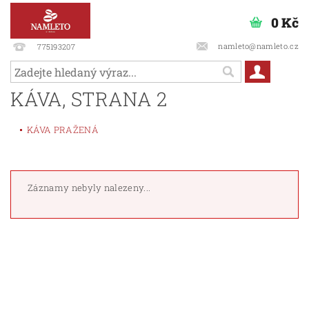
0 Kč
namleto@namleto.cz
775193207
KÁVA
, STRANA 2
KÁVA PRAŽENÁ
Záznamy nebyly nalezeny...